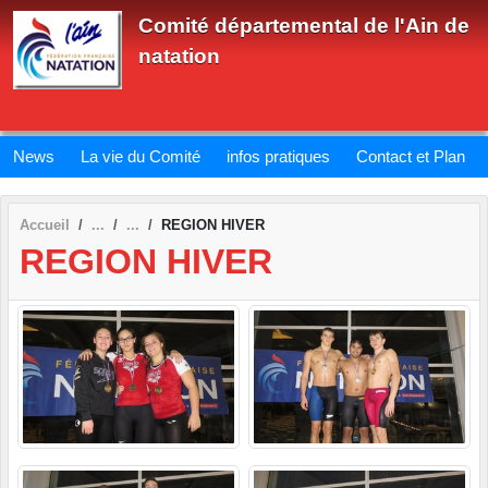
Panneau de gestion des cookies
Comité départemental de l'Ain de
natation
News
La vie du Comité
infos pratiques
Contact et Plan
Accueil
REGION HIVER
REGION HIVER