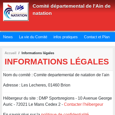
Panneau de gestion des cookies
Comité départemental de l'Ain de
natation
News
La vie du Comité
infos pratiques
Contact et Plan
Accueil
Informations légales
INFORMATIONS LÉGALES
Nom du comité : Comite departemental de natation de l'ain
Adresse : Les Lecheres, 01460 Brion
Hébergeur du site : DMP Sportsregions - 10 Avenue George
Auric - 72021 Le Mans Cedex 2 -
Contacter l'hébergeur
En savoir plus sur la
politique de confidentialité